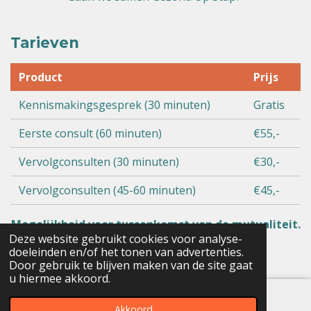
Tarieven
Product
Prijs
Kennismakingsgesprek (30 minuten)
Gratis
Eerste consult (60 minuten)
€55,-
Vervolgconsulten (30 minuten)
€30,-
Vervolgconsulten (45-60 minuten)
€45,-
Mogelijkheid voor tussenkomst van de mutualiteit.
Deze website gebruikt cookies voor analyse-
doeleinden en/of het tonen van advertenties.
Meer weten over terugbetalingen
Door gebruik te blijven maken van de site gaat
u hiermee akkoord.
Akkoord